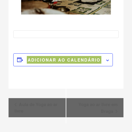
ADICIONAR AO CALENDÁRIO
navegação
Aula de Yoga ao ar
Yoga ao ar livre em
livre
Braga
do
evento