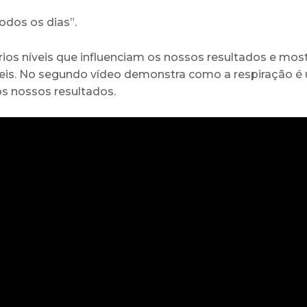
odos os dias”.
ários níveis que influenciam os nossos resultados e m
s. No segundo vídeo demonstra como a respiração é um
os nossos resultados.